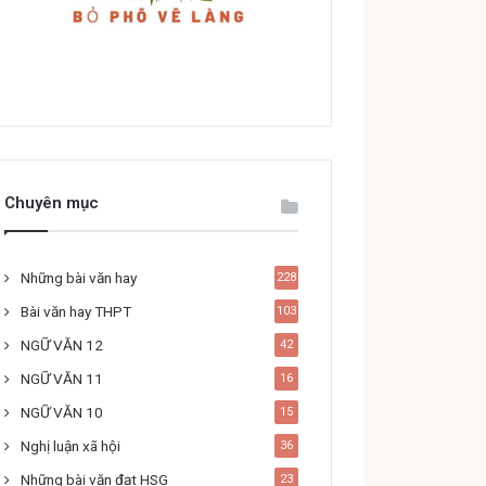
Chuyên mục
Những bài văn hay
228
Bài văn hay THPT
103
NGỮ VĂN 12
42
NGỮ VĂN 11
16
NGỮ VĂN 10
15
Nghị luận xã hội
36
Những bài văn đạt HSG
23