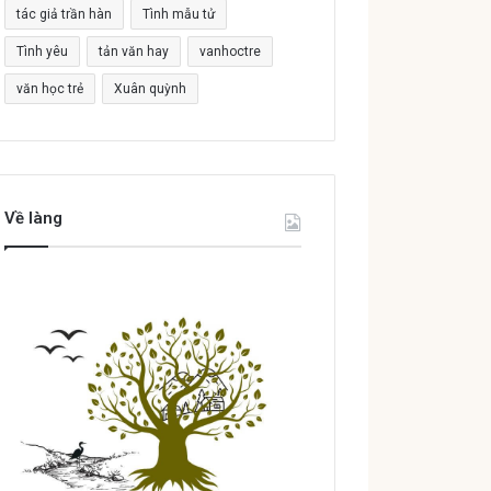
tác giả trần hàn
Tình mẫu tử
Tình yêu
tản văn hay
vanhoctre
văn học trẻ
Xuân quỳnh
Về làng