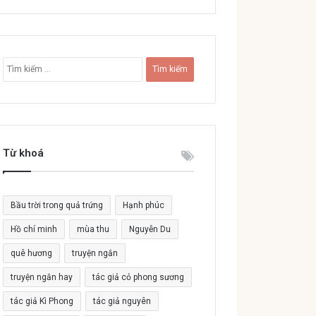
T
ì
m
k
i
ế
Từ khoá
m
c
h
o
Bầu trời trong quả trứng
Hạnh phúc
:
Hồ chí minh
mùa thu
Nguyễn Du
quê hương
truyện ngắn
truyện ngắn hay
tác giả cỏ phong sương
tác giả Kì Phong
tác giả nguyên