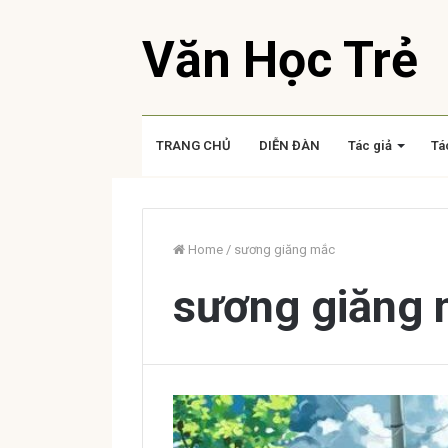
Văn Học Trẻ
TRANG CHỦ
DIỄN ĐÀN
Tác giả
Tá
Home
/
sương giăng mắc
sương giăng