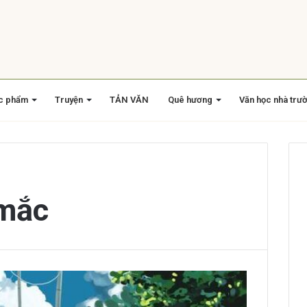
c phẩm
Truyện
TẢN VĂN
Quê hương
Văn học nhà trư
 mắc