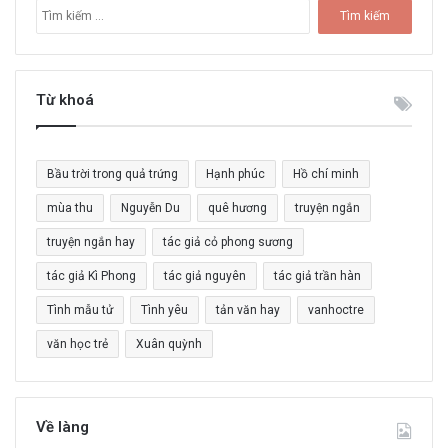
T
ì
m
k
i
Từ khoá
ế
m
c
Bầu trời trong quả trứng
Hạnh phúc
Hồ chí minh
h
o
mùa thu
Nguyễn Du
quê hương
truyện ngắn
:
truyện ngắn hay
tác giả cỏ phong sương
tác giả Kì Phong
tác giả nguyên
tác giả trần hàn
Tình mẫu tử
Tình yêu
tản văn hay
vanhoctre
văn học trẻ
Xuân quỳnh
Về làng