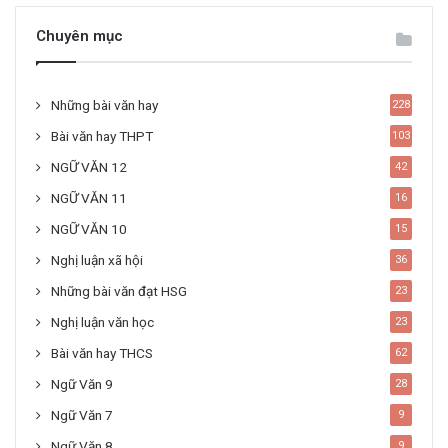
Chuyên mục
Những bài văn hay
228
Bài văn hay THPT
103
NGỮ VĂN 12
42
NGỮ VĂN 11
16
NGỮ VĂN 10
15
Nghị luận xã hội
36
Những bài văn đạt HSG
23
Nghị luận văn học
23
Bài văn hay THCS
62
Ngữ Văn 9
28
Ngữ Văn 7
9
Ngữ Văn 8
9