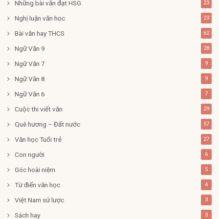
Những bài văn đạt HSG
23
Nghị luận văn học
23
Bài văn hay THCS
62
Ngữ Văn 9
28
Ngữ Văn 7
9
Ngữ Văn 8
9
Ngữ Văn 6
7
Cuộc thi viết văn
29
Quê hương – Đất nước
57
Văn học Tuổi trẻ
27
Con người
6
Góc hoài niệm
5
Từ điển văn học
4
Việt Nam sử lược
3
Sách hay
3