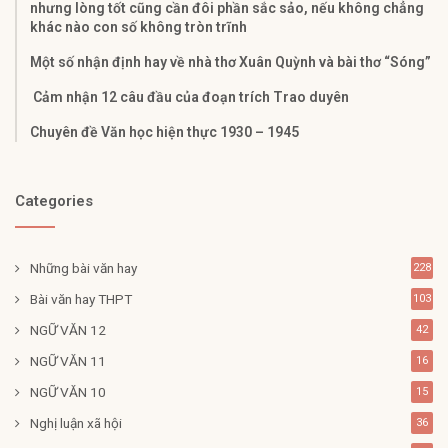
nhưng lòng tốt cũng cần đôi phần sắc sảo, nếu không chẳng
khác nào con số không tròn trĩnh
Một số nhận định hay về nhà thơ Xuân Quỳnh và bài thơ “Sóng”
Cảm nhận 12 câu đầu của đoạn trích Trao duyên
Chuyên đề Văn học hiện thực 1930 – 1945
Categories
Những bài văn hay
228
Bài văn hay THPT
103
NGỮ VĂN 12
42
NGỮ VĂN 11
16
NGỮ VĂN 10
15
Nghị luận xã hội
36