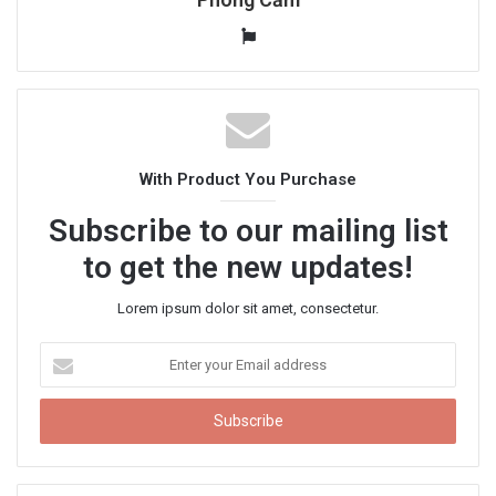
W
e
b
s
i
t
With Product You Purchase
e
Subscribe to our mailing list
to get the new updates!
Lorem ipsum dolor sit amet, consectetur.
E
n
t
e
r
y
o