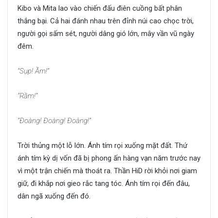
Kibo và Mita lao vào chiến đấu điên cuồng bất phân
thắng bại. Cả hai đánh nhau trên đỉnh núi cao chọc trời,
người gọi sấm sét, người dâng gió lớn, mây vần vũ ngày
đêm.
“Sụp! Ầm!”
“Rầm!”
“Đoàng! Đoàng! Đoàng!”
Trời thủng một lỗ lớn. Ánh tím rọi xuống mặt đất. Thứ
ánh tím kỳ dị vốn đã bị phong ấn hàng vạn năm trước nay
vì một trận chiến mà thoát ra. Thần HiD rời khỏi nơi giam
giữ, đi khắp nơi gieo rắc tang tóc. Ánh tím rọi đến đâu,
dân ngã xuống đến đó.