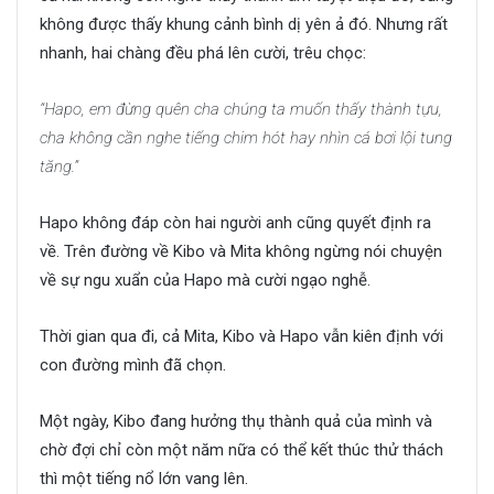
không được thấy khung cảnh bình dị yên ả đó. Nhưng rất
nhanh, hai chàng đều phá lên cười, trêu chọc:
“Hapo, em đừng quên cha chúng ta muốn thấy thành tựu,
cha không cần nghe tiếng chim hót hay nhìn cá bơi lội tung
tăng.”
Hapo không đáp còn hai người anh cũng quyết định ra
về. Trên đường về Kibo và Mita không ngừng nói chuyện
về sự ngu xuẩn của Hapo mà cười ngạo nghễ.
Thời gian qua đi, cả Mita, Kibo và Hapo vẫn kiên định với
con đường mình đã chọn.
Một ngày, Kibo đang hưởng thụ thành quả của mình và
chờ đợi chỉ còn một năm nữa có thể kết thúc thử thách
thì một tiếng nổ lớn vang lên.