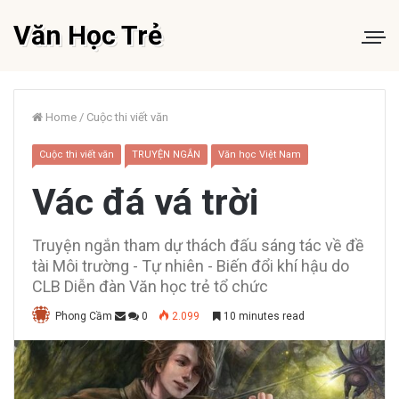
Văn Học Trẻ
Home
/
Cuộc thi viết văn
Cuộc thi viết văn
TRUYỆN NGẮN
Văn học Việt Nam
Vác đá vá trời
Truyện ngắn tham dự thách đấu sáng tác về đề
tài Môi trường - Tự nhiên - Biến đổi khí hậu do
CLB Diễn đàn Văn học trẻ tổ chức
Phong Cầm
0
2.099
10 minutes read