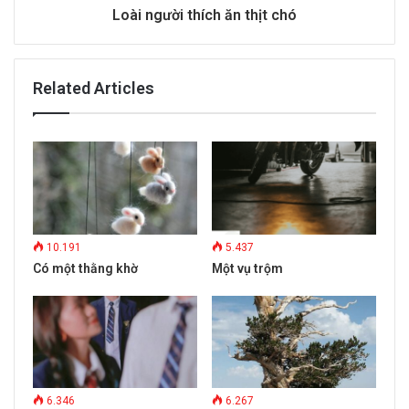
Loài người thích ăn thịt chó
Related Articles
10.191
5.437
Có một thằng khờ
Một vụ trộm
6.346
6.267