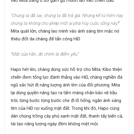
vào Mita đang ở đó gầm gừ muốn lao vào chiến đấu.
“Chúng ta đã sai, chúng ta đã trả giá. Nhưng kể từ hôm nay
chúng ta không cho phép một ai phá hủy cuộc sống này.
”
Mita quát lớn, chàng lao mình vào ánh sáng tím mặc nó
thiêu đốt da chàng để tấn công HiD.
“Mắt của hắn, đó chính là điểm yếu.”
Hapo hét lên, chàng dùng sức hỗ trợ cho Mita. Kibo thiện
chiến đem tổng lực đánh thẳng vào HiD, chàng nghiền đá
ngũ sắc hút đi năng lượng ánh tím của đối phương. Mita
lại dùng quyền năng tạo ra tấm màng chắn bảo vệ bầu
trời, từng bước từng bước che đi lỗ hổng, ngăn ánh sáng
tím của HiD rọi xuống mặt đất. Trong khi đó, Hapo cùng
dân chúng trồng cây phủ xanh mặt đất, thanh tẩy biển cả,
tái tạo năng lượng ngày đêm không mệt mỏi.