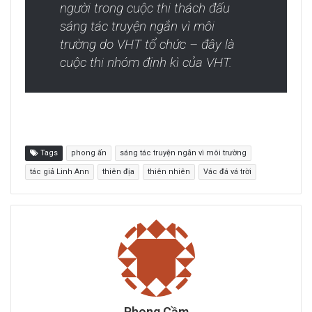
người trong cuộc thi thách đấu
sáng tác truyện ngắn vì môi
trường do VHT tổ chức – đây là
cuộc thi nhóm định kì của VHT.
Tags
phong ấn
sáng tác truyện ngắn vì môi trường
tác giả Linh Ann
thiên địa
thiên nhiên
Vác đá vá trời
Phong Cầm