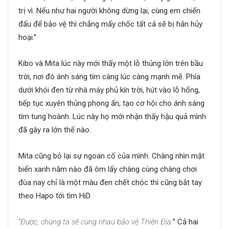
trị vì. Nếu như hai người không dừng lại, cùng em chiến
đấu để bảo vệ thì chẳng mấy chốc tất cả sẽ bị hắn hủy
hoại.”
Kibo và Mita lúc này mới thấy một lỗ thủng lớn trên bầu
trời, nơi đó ánh sáng tím càng lúc càng mạnh mẽ. Phía
dưới khói đen từ nhà máy phủ kín trời, hút vào lỗ hổng,
tiếp tục xuyên thủng phong ấn, tạo cơ hội cho ánh sáng
tím tung hoành. Lúc này họ mới nhận thấy hậu quả mình
đã gây ra lớn thế nào.
Mita cũng bỏ lại sự ngoan cố của mình. Chàng nhìn mặt
biển xanh năm nào đã ôm lấy chàng cùng chàng chơi
đùa nay chỉ là một màu đen chết chóc thì cũng bắt tay
theo Hapo tới tìm HiD.
“Được, chúng ta sẽ cùng nhau bảo vệ Thiên Địa.
” Cả hai