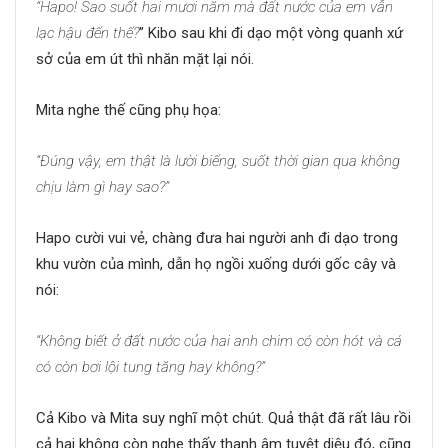
“Hapo! Sao suốt hai mươi năm mà đất nước của em vẫn
lạc hậu đến thế?
” Kibo sau khi đi dạo một vòng quanh xứ
sở của em út thì nhăn mặt lại nói.
Mita nghe thế cũng phụ họa:
“Đúng vậy, em thật là lười biếng, suốt thời gian qua không
chịu làm gì hay sao?”
Hapo cười vui vẻ, chàng đưa hai người anh đi dạo trong
khu vườn của mình, dẫn họ ngồi xuống dưới gốc cây và
nói:
“Không biết ở đất nước của hai anh chim có còn hót và cá
có còn bơi lội tung tăng hay không?”
Cả Kibo và Mita suy nghĩ một chút. Quả thật đã rất lâu rồi
cả hai không còn nghe thấy thanh âm tuyệt diệu đó, cũng