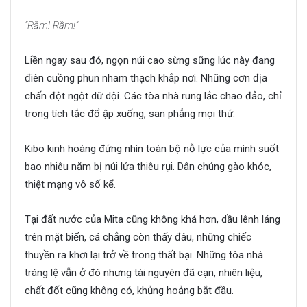
“Rầm! Rầm!”
Liền ngay sau đó, ngọn núi cao sừng sững lúc này đang
điên cuồng phun nham thạch khắp nơi. Những cơn địa
chấn đột ngột dữ dội. Các tòa nhà rung lắc chao đảo, chỉ
trong tích tắc đổ ập xuống, san phẳng mọi thứ.
Kibo kinh hoàng đứng nhìn toàn bộ nỗ lực của mình suốt
bao nhiêu năm bị núi lửa thiêu rụi. Dân chúng gào khóc,
thiệt mạng vô số kể.
Tại đất nước của Mita cũng không khá hơn, dầu lênh láng
trên mặt biển, cá chẳng còn thấy đâu, những chiếc
thuyền ra khơi lại trở về trong thất bại. Những tòa nhà
tráng lệ vẫn ở đó nhưng tài nguyên đã cạn, nhiên liệu,
chất đốt cũng không có, khủng hoảng bắt đầu.