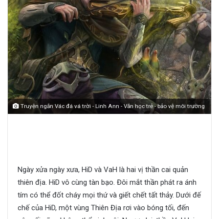
Truyện ngắn Vác đá vá trời - Linh Ann - Văn học trẻ - bảo vệ môi trường
Vác đá vá trời
Ngày xửa ngày xưa, HiD và VaH là hai vị thần cai quản
thiên địa. HiD vô cùng tàn bạo. Đôi mắt thần phát ra ánh
tím có thể đốt cháy mọi thứ và giết chết tất thảy. Dưới đế
chế của HiD, một vùng Thiên Địa rơi vào bóng tối, đến