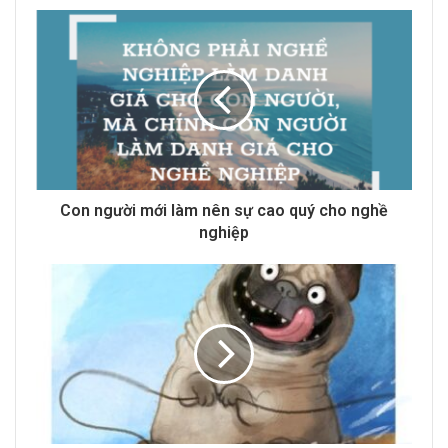
u
r
E
m
a
i
l
a
d
d
Con người mới làm nên sự cao quý cho nghề
r
nghiệp
e
s
s