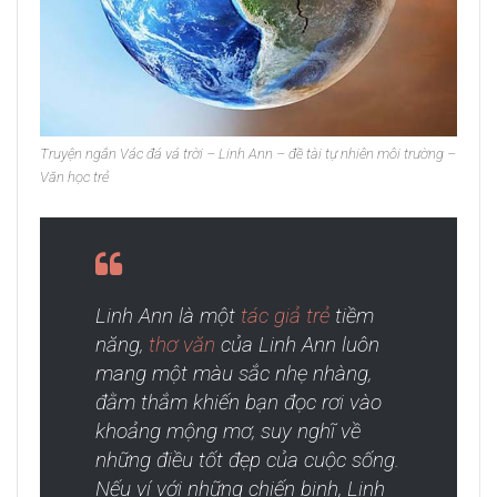
Truyện ngắn Vác đá vá trời – Linh Ann – đề tài tự nhiên môi trường –
Văn học trẻ
Linh Ann là một
tác giả trẻ
tiềm
năng,
thơ văn
của Linh Ann luôn
mang một màu sắc nhẹ nhàng,
đằm thắm khiến bạn đọc rơi vào
khoảng mộng mơ, suy nghĩ về
những điều tốt đẹp của cuộc sống.
Nếu ví với những chiến binh, Linh