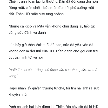
Chiến tranh, loạn lạc, bi thương. Dân đã đói càng đói hơn.
Rừng mất, biển chết… bức màn đen tối phủ xuống mặt
đất. Thần HiD mặc sức tung hoành.
Nhưng cả Kibo và Mita vẫn không chịu dừng lại, tiếp tục
dùng sức đánh và đánh.
Lúc bấy giờ thần VaH tuổi đã cao, sức đã yếu, vốn đã
không còn là đối thủ của HiD. Thần đành cho gọi con trai
út của mình tới và nói:
“HaP! Ta chỉ còn trông chờ được vào con. Đừng làm ta thất
vọng.”
Hapo nhận lấy quyền trượng từ cha, tới tìm hai anh ra sức
khuyên nhủ:
“Anh cả, anh hai, hãy dừng lại. Thiên Địa bây giờ đã bị HiD