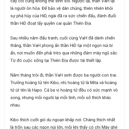
cây cối cũng không thể sinh sôi. Ngược lại, thần VaH lại
là người ôn hòa. Để bảo vệ dân chúng, thiên nhiên khỏi
sự phá hủy của HiD, ngài đã ra sức chiến đấu, đánh đuổi
thần HiD đoạt lấy quyền cai quản Thiên Địa.
Sau nhiều năm đấu tranh, cuối cùng VaH đã dành chiến
thắng, thần VaH phong ấn thần HiD tại một ngọn núi bí
ẩn, nơi muốn đến phải trèo qua những đám mây ngũ sắc.
Từ đó cuộc sống tại Thiên Địa được tái thiết lập.
Năm tháng trôi đi, thần VaH sinh được ba người con trai.
Trưởng hoàng tử tên Kibo, nhị hoàng tử là Mita và hoàng
tử út tên là Hapo. Cả ba vị hoàng tử đều có sức mạnh vô
song, nhưng mỗi người lại mỗi tính, mỗi sở thích khác
nhau.
Kibo thích cưỡi gió du ngoạn khắp nơi. Chàng thích nhất
là trốn sau các ngọn núi lớn, mỗi khi thấy có chị Mây ghé