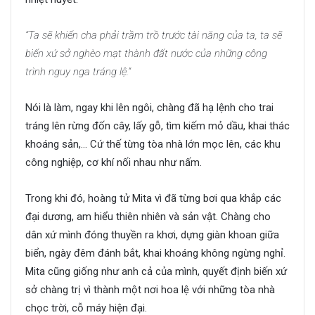
“Ta sẽ khiến cha phải trầm trồ trước tài năng của ta, ta sẽ
biến xứ sở nghèo mạt thành đất nước của những công
trình nguy nga tráng lệ.”
Nói là làm, ngay khi lên ngôi, chàng đã hạ lệnh cho trai
tráng lên rừng đốn cây, lấy gỗ, tìm kiếm mỏ dầu, khai thác
khoáng sản,… Cứ thế từng tòa nhà lớn mọc lên, các khu
công nghiệp, cơ khí nối nhau như nấm.
Trong khi đó, hoàng tử Mita vì đã từng bơi qua khắp các
đại dương, am hiểu thiên nhiên và sản vật. Chàng cho
dân xứ mình đóng thuyền ra khơi, dựng giàn khoan giữa
biển, ngày đêm đánh bắt, khai khoáng không ngừng nghỉ.
Mita cũng giống như anh cả của mình, quyết định biến xứ
sở chàng trị vì thành một nơi hoa lệ với những tòa nhà
chọc trời, cỗ máy hiện đại.