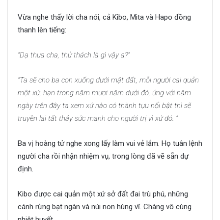
Vừa nghe thấy lời cha nói, cả Kibo, Mita và Hapo đồng
thanh lên tiếng:
“Dạ thưa cha, thử thách là gì vậy ạ?”
“Ta sẽ cho ba con xuống dưới mặt đất, m
ỗi người cai quản
một xứ, hạn trong năm mươi năm dưới đó, ứng với năm
ngày trên đây ta xem xứ nào có thành tựu nổi bật thì sẽ
truyền lại tất thảy sức mạnh cho người trị vì xứ đó. ”
Ba vị hoàng tử nghe xong lấy làm vui vẻ lắm. Họ tuân lệnh
người cha rồi nhận nhiệm vụ, trong lòng đã vẽ sẵn dự
định.
Kibo được cai quản một xứ sở đất đai trù phú, những
cánh rừng bạt ngàn và núi non hùng vĩ. Chàng vô cùng
nhiệt huyết.