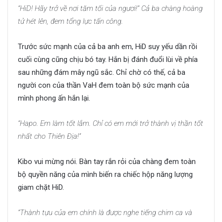
“HiD! Hãy trở về nơi tăm tối của ngươi!” Cả ba chàng hoàng
tử hét lên, đem tổng lực tấn công.
Trước sức mạnh của cả ba anh em, HiD suy yếu dần rồi
cuối cùng cũng chịu bó tay. Hắn bị đánh đuổi lùi về phía
sau những đám mây ngũ sắc. Chỉ chờ có thế, cả ba
người con của thần VaH đem toàn bộ sức mạnh của
mình phong ấn hắn lại.
“Hapo. Em làm tốt lắm. Chỉ có em mới trở thành vị thần tốt
nhất cho Thiên Địa!”
Kibo vui mừng nói. Bàn tay rắn rỏi của chàng đem toàn
bộ quyền năng của mình biến ra chiếc hộp năng lượng
giam chặt HiD.
“Thành tựu của em chính là được nghe tiếng chim ca và