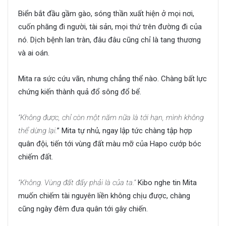
Biển bắt đầu gầm gào, sóng thần xuất hiện ở mọi nơi,
cuốn phăng đi người, tài sản, mọi thứ trên đường đi của
nó. Dịch bệnh lan tràn, đâu đâu cũng chỉ là tang thương
và ai oán.
Mita ra sức cứu vãn, nhưng chẳng thể nào. Chàng bất lực
chứng kiến thành quả đổ sông đổ bể.
“Không được, chỉ còn một năm nữa là tới hạn, mình không
thể dừng lại.
” Mita tự nhủ, ngay lập tức chàng tập hợp
quân đội, tiến tới vùng đất màu mỡ của Hapo cướp bóc
chiếm đất.
“Không. Vùng đất đấy phải là của ta.”
Kibo nghe tin Mita
muốn chiếm tài nguyên liền không chịu được, chàng
cũng ngày đêm đưa quân tới gây chiến.