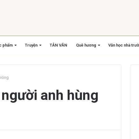
c phẩm
Truyện
TẢN VĂN
Quê hương
Văn học nhà trư
Gióng
 người anh hùng