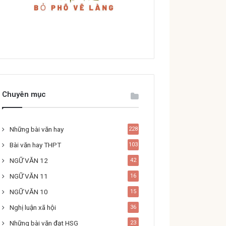
Chuyên mục
Những bài văn hay
228
Bài văn hay THPT
103
NGỮ VĂN 12
42
NGỮ VĂN 11
16
NGỮ VĂN 10
15
Nghị luận xã hội
36
Những bài văn đạt HSG
23