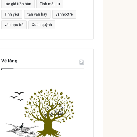
tác giả trần hàn
Tình mẫu tử
Tình yêu
tản văn hay
vanhoctre
văn học trẻ
Xuân quỳnh
Về làng