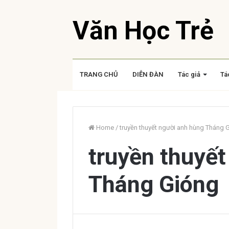
Văn Học Trẻ
TRANG CHỦ
DIỄN ĐÀN
Tác giả
Tá
Home
/
truyền thuyết người anh hùng Tháng 
truyền thuyết
Tháng Gióng