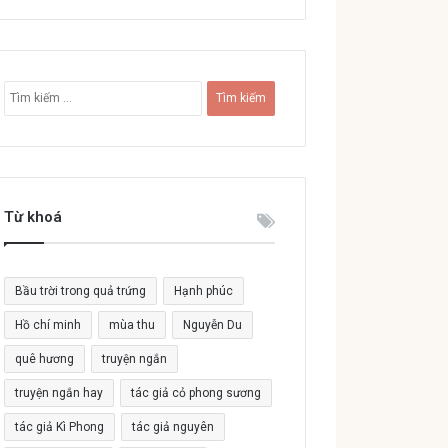
T
ì
m
k
i
ế
Từ khoá
m
c
h
o
Bầu trời trong quả trứng
Hạnh phúc
:
Hồ chí minh
mùa thu
Nguyễn Du
quê hương
truyện ngắn
truyện ngắn hay
tác giả cỏ phong sương
tác giả Kì Phong
tác giả nguyên