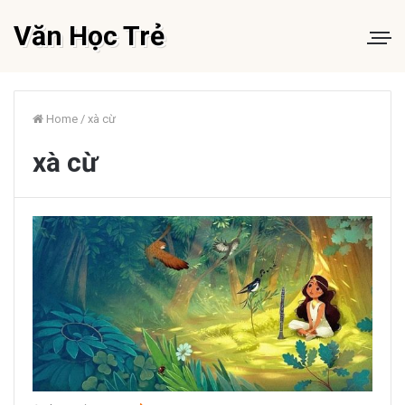
Văn Học Trẻ
Home
/
xà cừ
xà cừ