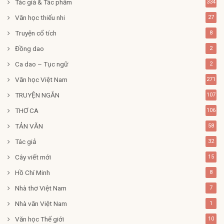
Tác giả & Tác phẩm
334
Văn học thiếu nhi
27
Truyện cổ tích
8
Đồng dao
2
Ca dao – Tục ngữ
2
Văn học Việt Nam
271
TRUYỆN NGẮN
107
THƠ CA
106
TẢN VĂN
58
Tác giả
32
Cây viết mới
15
Hồ Chí Minh
8
Nhà thơ Việt Nam
7
Nhà văn Việt Nam
1
Văn học Thế giới
10