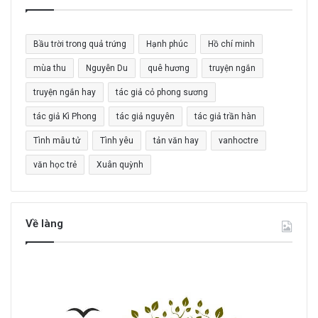
ế
m
c
Bầu trời trong quả trứng
Hạnh phúc
Hồ chí minh
h
o
mùa thu
Nguyễn Du
quê hương
truyện ngắn
:
truyện ngắn hay
tác giả cỏ phong sương
tác giả Kì Phong
tác giả nguyên
tác giả trần hàn
Tình mẫu tử
Tình yêu
tản văn hay
vanhoctre
văn học trẻ
Xuân quỳnh
Về làng