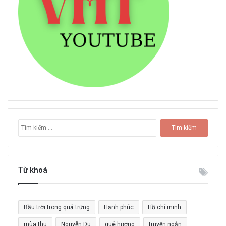
T
ì
m
k
i
Từ khoá
ế
m
c
Bầu trời trong quả trứng
Hạnh phúc
Hồ chí minh
h
o
mùa thu
Nguyễn Du
quê hương
truyện ngắn