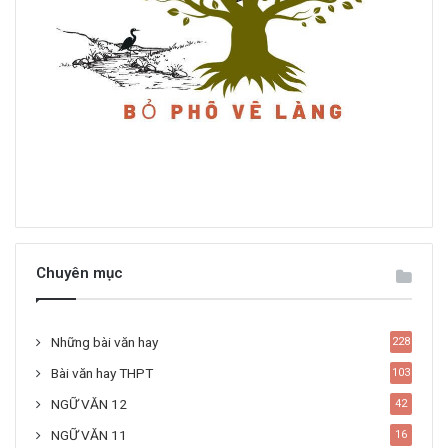
Chuyên mục
Những bài văn hay
228
Bài văn hay THPT
103
NGỮ VĂN 12
42
NGỮ VĂN 11
16