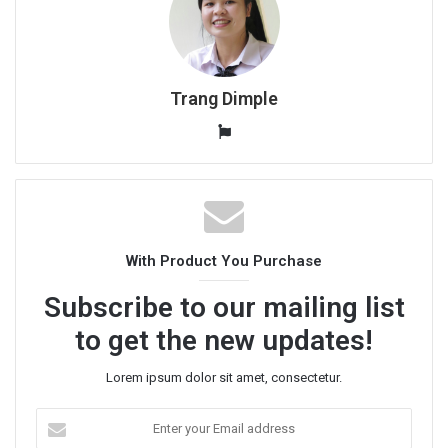
Trang Dimple
W
e
b
s
i
t
With Product You Purchase
e
Subscribe to our mailing list
to get the new updates!
Lorem ipsum dolor sit amet, consectetur.
E
n