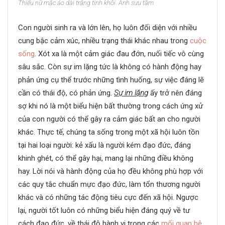
Thiếu nữ mặc áo dài trắng tinh khôi. Ảnh sưu tầm
Con người sinh ra và lớn lên, họ luôn đối diện với nhiều
cung bậc cảm xúc, nhiều trạng thái khác nhau trong
cuộc
sống
. Xót xa là một cảm giác đau đớn, nuối tiếc vô cùng
sâu sắc. Còn sự im lặng tức là không có hành động hay
phản ứng cụ thể trước những tình huống, sự việc đáng lẽ
cần có thái độ, có phản ứng.
Sự im lặng
ấy trở nên đáng
sợ khi nó là một biểu hiện bất thường trong cách ứng xử
của con người có thể gây ra cảm giác bất an cho người
khác. Thực tế, chúng ta sống trong một xã hội luôn tồn
tại hai loại người: kẻ xấu là người kém đạo đức, đáng
khinh ghét, có thể gây hại, mang lại những điều không
hay. Lời nói và hành động của họ đều không phù hợp với
các quy tắc chuẩn mực đạo đức, làm tổn thương người
khác và có những tác động tiêu cực đến xã hội. Ngược
lại, người tốt luôn có những biểu hiện đáng quý về tư
cách đạo đức, về thái độ hành vi trong các
mối quan hệ