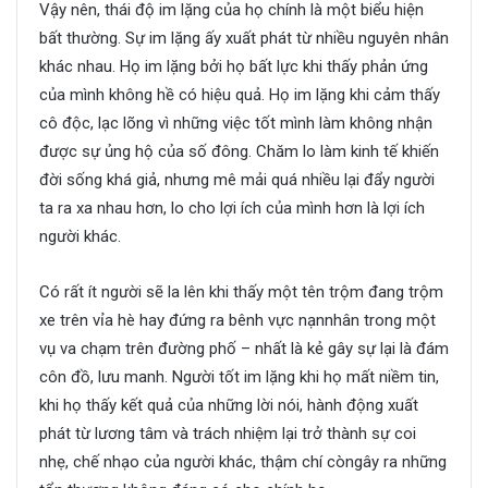
Vậy nên, thái độ im lặng của họ chính là một biểu hiện
bất thường. Sự im lặng ấy xuất phát từ nhiều nguyên nhân
khác nhau. Họ im lặng bởi họ bất lực khi thấy phản ứng
của mình không hề có hiệu quả. Họ im lặng khi cảm thấy
cô độc, lạc lõng vì những việc tốt mình làm không nhận
được sự ủng hộ của số đông. Chăm lo làm kinh tế khiến
đời sống khá giả, nhưng mê mải quá nhiều lại đẩy người
ta ra xa nhau hơn, lo cho lợi ích của mình hơn là lợi ích
người khác.
Có rất ít người sẽ la lên khi thấy một tên trộm đang trộm
xe trên vỉa hè hay đứng ra bênh vực nạnnhân trong một
vụ va chạm trên đường phố – nhất là kẻ gây sự lại là đám
côn đồ, lưu manh.
Người tốt im lặng
khi họ mất niềm tin,
khi họ thấy kết quả của những lời nói, hành động xuất
phát từ lương tâm và trách nhiệm lại trở thành sự coi
nhẹ, chế nhạo của người khác, thậm chí còngây ra những