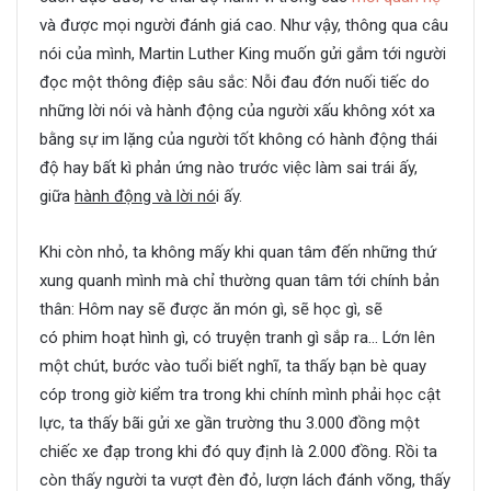
và được mọi người đánh giá cao. Như vậy, thông qua câu
nói của mình, Martin Luther King muốn gửi gắm tới người
đọc một thông điệp sâu sắc: Nỗi đau đớn nuối tiếc do
những lời nói và hành động của người xấu không xót xa
bằng sự im lặng của người tốt không có hành động thái
độ hay bất kì phản ứng nào trước việc làm sai trái ấy,
giữa
hành động và lời nó
i ấy.
Khi còn nhỏ, ta không mấy khi quan tâm đến những thứ
xung quanh mình mà chỉ thường quan tâm tới chính bản
thân: Hôm nay sẽ được ăn món gì, sẽ học gì, sẽ
có
phim
hoạt hình gì, có truyện tranh gì sắp ra… Lớn lên
một chút, bước vào tuổi biết nghĩ, ta thấy bạn bè quay
cóp trong giờ kiểm tra trong khi chính mình phải học cật
lực, ta thấy bãi gửi xe gần trường thu 3.000 đồng một
chiếc xe đạp trong khi đó quy định là 2.000 đồng. Rồi ta
còn thấy người ta vượt đèn đỏ, lượn lách đánh võng, thấy