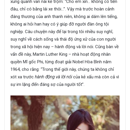
xung quanh van nài kẻ trộm: “Cho em xin… không có tiền
đâu, chỉ có bằng lái xe thôi…”. Vậy mà trước
hoàn cảnh
đáng thương
của anh thanh niên, không ai dám lên tiếng,
không ai hỏi han hay có ý giúp đỡ người đàn ông tội
nghiệp. Câu chuyện này để lại trong tôi nhiều suy nghĩ,
suy nghĩ về cách sống và thái độ ứng xử của con người
trong xã hội hiện nay – hành động và lời nói. Cũng bàn về
vấn đề này, Mar
tin
Luther King – nhà hoạt động nhân
quyền Mĩ gốc Phi, từng đoạt giải Nobel Hòa Bình năm
1964, cho rằng: “Trong
thế giới
này, chúng ta không chỉ
xót xa trước
hành động và lời nói
của kẻ xấu mà còn cả vì
sự im lặng đến đáng sợ của người tốt”.