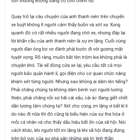
tổn thương không đáng có cho chính họ.
Quay trở lại câu chuyện của anh thanh niên trên chuyến
xe buýt không ít người cảm thấy buồn và xót xa. Xung
quanh đó có rất nhiều người đang chờ xe, nhưng đáp lại
lời khẩn cầu của anh thanh niên là sự im lặng. Cuối cùng
người đàn ông bơ vơ đành phải bước đi với gương mặt
tuyệt vọng. Rõ ràng, muốn bắt tên trộm kia không phải là
chuyện khó. Tài xế đóng cửa xe lại, yêu cầu tất cả mọi
người bảo quản hành lí, gọi điện cho cơ quan chức năng
khám xét từng người. Nhưng sao không ai dám lên tiếng?
Phải chăng chúng ta không dám bênh vực người lương
thiện, phải chăng nỗi sợ hãi cái xấu, cái ác đang giết chết
dần lương tâm chúng ta? Xét cho cùng, im lặng vì bất kì lí
do nào đi nữa thì đó cũng là biểu hiện của sự tha hóa ở
mỗi cá nhân và cho thấy dấu hiệu bất ổn của xã hội. Nói
cách khác, khi người tốt im lặng là khi xã hội đang đứng
trên bờ vực của sự phá sản những giá trị tinh thần.