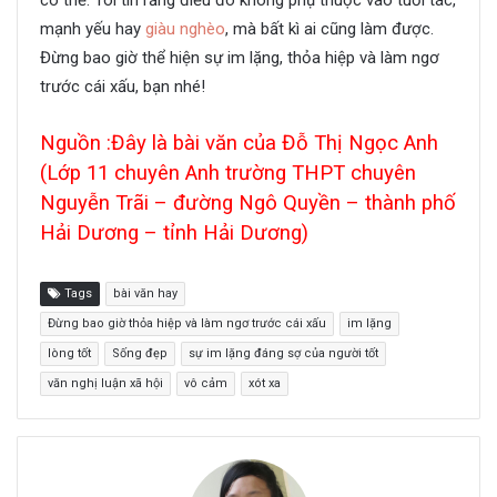
có thể. Tôi tin rằng điều đó không phụ thuộc vào tuổi tác,
mạnh yếu hay
giàu nghèo
, mà bất kì ai cũng làm được.
Đừng
bao
giờ thể hiện sự im lặng, thỏa hiệp và làm ngơ
trước cái xấu, bạn nhé!
Nguồn :Đây là bài văn của Đỗ Thị Ngọc Anh
(Lớp 11 chuyên Anh trường THPT chuyên
Nguyễn Trãi – đường Ngô Quyền – thành phố
Hải Dương – tỉnh Hải Dương)
Tags
bài văn hay
Đừng bao giờ thỏa hiệp và làm ngơ trước cái xấu
im lặng
lòng tốt
Sống đẹp
sự im lặng đáng sợ của người tốt
văn nghị luận xã hội
vô cảm
xót xa