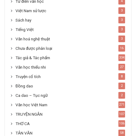
Từ điển văn học
4
Việt Nam sử lược
3
Sách hay
3
Tiếng Việt
3
Văn hoá nghệ thuật
3
Chưa được phân loại
16
Tác giả & Tác phẩm
334
Văn học thiếu nhi
27
Truyện cổ tích
8
Đồng dao
2
Ca dao – Tục ngữ
2
Văn học Việt Nam
271
TRUYỆN NGẮN
107
THƠ CA
106
TẢN VĂN
58