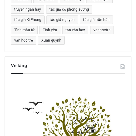
:
truyện ngắn hay
tác giả cỏ phong sương
tác giả Kì Phong
tác giả nguyên
tác giả trần hàn
Tình mẫu tử
Tình yêu
tản văn hay
vanhoctre
văn học trẻ
Xuân quỳnh
Về làng