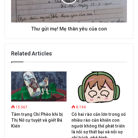
Thư gửi mẹ! Mẹ thân yêu của con
Related Articles
15.567
8.194
Tâm trạng Chí Phèo khi bị
Có hai rào cản lớn trong số
Thị Nở cự tuyệt và giết Bá
nhiều rào cản khiến con
Kiến
người không thể phát triển
là nỗi sợ thất bại và nỗi sợ
chỉ trích, phê bình