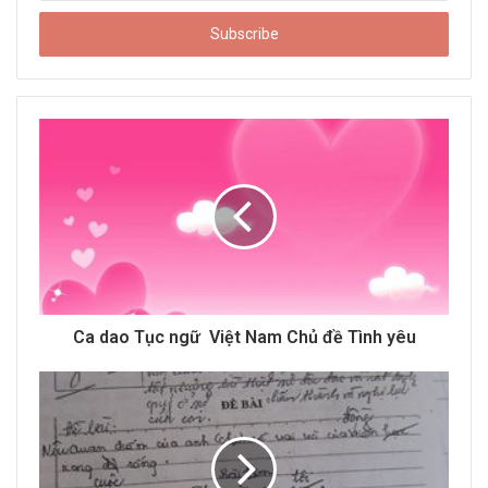
t
e
r
y
o
u
r
E
m
a
i
l
a
d
d
Ca dao Tục ngữ Việt Nam Chủ đề Tình yêu
r
e
s
s