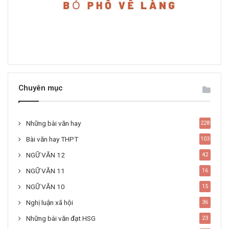
Chuyên mục
Những bài văn hay
228
Bài văn hay THPT
103
NGỮ VĂN 12
42
NGỮ VĂN 11
16
NGỮ VĂN 10
15
Nghị luận xã hội
36
Những bài văn đạt HSG
23