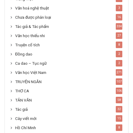
Văn hoá nghệ thuật
3
Chưa được phân loại
16
Tác giả & Tác phẩm
334
Văn học thiếu nhi
27
Truyện cổ tích
8
Đồng dao
2
Ca dao – Tục ngữ
2
Văn học Việt Nam
271
TRUYỆN NGẮN
107
THƠ CA
106
TẢN VĂN
58
Tác giả
32
Cây viết mới
15
Hồ Chí Minh
8