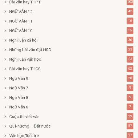
Bài văn hay THPT
103
NGỮ VĂN 12
42
NGỮ VĂN 11
16
NGỮ VĂN 10
15
Nghị luận xã hội
36
Những bài văn đạt HSG
23
Nghị luận văn học
23
Bài văn hay THCS
62
Ngữ Văn 9
28
Ngữ Văn 7
9
Ngữ Văn 8
9
Ngữ Văn 6
7
Cuộc thi viết văn
29
Quê hương – Đất nước
57
Văn học Tuổi trẻ
27