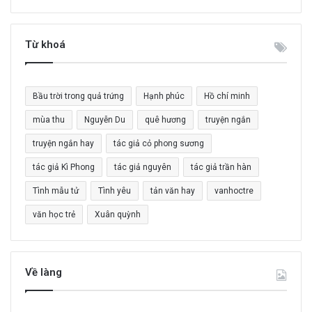
m
k
i
Từ khoá
ế
m
c
Bầu trời trong quả trứng
Hạnh phúc
Hồ chí minh
h
o
mùa thu
Nguyễn Du
quê hương
truyện ngắn
:
truyện ngắn hay
tác giả cỏ phong sương
tác giả Kì Phong
tác giả nguyên
tác giả trần hàn
Tình mẫu tử
Tình yêu
tản văn hay
vanhoctre
văn học trẻ
Xuân quỳnh
Về làng