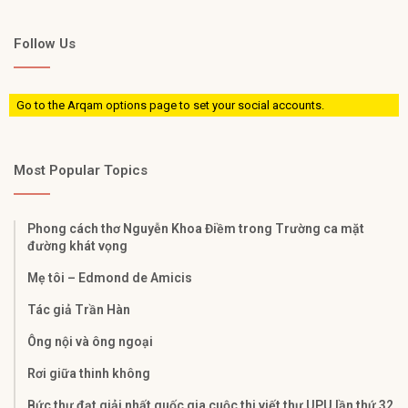
Follow Us
Go to the Arqam options page to set your social accounts.
Most Popular Topics
Phong cách thơ Nguyễn Khoa Điềm trong Trường ca mặt
đường khát vọng
Mẹ tôi – Edmond de Amicis
Tác giả Trần Hàn
Ông nội và ông ngoại
Rơi giữa thinh không
Bức thư đạt giải nhất quốc gia cuộc thi viết thư UPU lần thứ 32