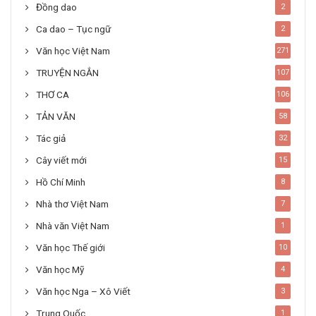
Đồng dao
2
Ca dao – Tục ngữ
2
Văn học Việt Nam
271
TRUYỆN NGẮN
107
THƠ CA
106
TẢN VĂN
58
Tác giả
32
Cây viết mới
15
Hồ Chí Minh
8
Nhà thơ Việt Nam
7
Nhà văn Việt Nam
1
Văn học Thế giới
10
Văn học Mỹ
4
Văn học Nga – Xô Viết
3
Trung Quốc
1