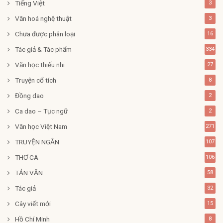
Tiếng Việt
3
Văn hoá nghệ thuật
3
Chưa được phân loại
16
Tác giả & Tác phẩm
334
Văn học thiếu nhi
27
Truyện cổ tích
8
Đồng dao
2
Ca dao – Tục ngữ
2
Văn học Việt Nam
271
TRUYỆN NGẮN
107
THƠ CA
106
TẢN VĂN
58
Tác giả
32
Cây viết mới
15
Hồ Chí Minh
8