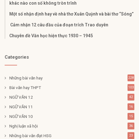
khác nào con số không tròn trĩnh
Một số nhận định hay về nhà thơ Xuân Quỳnh và bài thơ “Sóng”
Cảm nhận 12 câu đầu của đoạn trích Trao duyên
Chuyên đề Văn học hiện thực 1930 – 1945
Categories
Những bài văn hay
228
Bài văn hay THPT
103
NGỮ VĂN 12
42
NGỮ VĂN 11
16
NGỮ VĂN 10
15
Nghị luận xã hội
36
Những bài văn đạt HSG
23