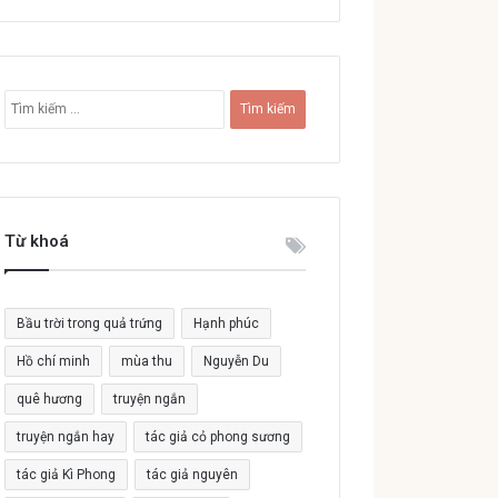
T
ì
m
k
i
ế
Từ khoá
m
c
h
o
Bầu trời trong quả trứng
Hạnh phúc
:
Hồ chí minh
mùa thu
Nguyễn Du
quê hương
truyện ngắn
truyện ngắn hay
tác giả cỏ phong sương
tác giả Kì Phong
tác giả nguyên