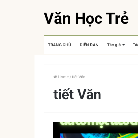
Văn Học Trẻ
TRANG CHỦ
DIỄN ĐÀN
Tác giả
Tá
Home
/
tiết Văn
tiết Văn