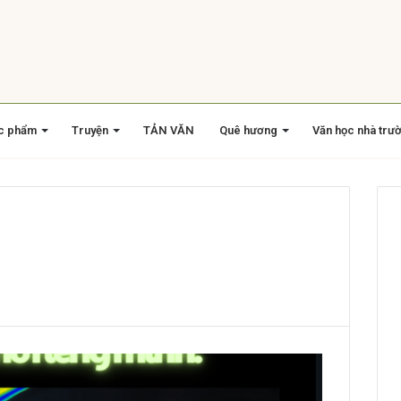
c phẩm
Truyện
TẢN VĂN
Quê hương
Văn học nhà trư