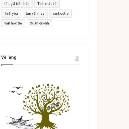
tác giả trần hàn
Tình mẫu tử
Tình yêu
tản văn hay
vanhoctre
văn học trẻ
Xuân quỳnh
Về làng