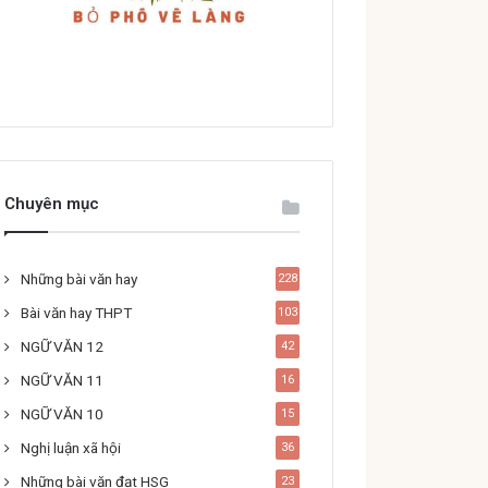
Chuyên mục
Những bài văn hay
228
Bài văn hay THPT
103
NGỮ VĂN 12
42
NGỮ VĂN 11
16
NGỮ VĂN 10
15
Nghị luận xã hội
36
Những bài văn đạt HSG
23