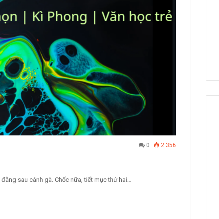
0
2.356
i đằng sau cánh gà. Chốc nữa, tiết mục thứ hai…