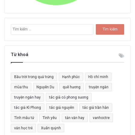
T
ì
m
k
i
Từ khoá
ế
m
c
Bầu trời trong quả trứng
Hạnh phúc
Hồ chí minh
h
o
mùa thu
Nguyễn Du
quê hương
truyện ngắn
:
truyện ngắn hay
tác giả cỏ phong sương
tác giả Kì Phong
tác giả nguyên
tác giả trần hàn
Tình mẫu tử
Tình yêu
tản văn hay
vanhoctre
văn học trẻ
Xuân quỳnh