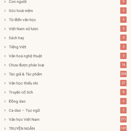
Con người
6
Góc hoài niệm
5
Từ điển văn học
4
Việt Nam sử lược
3
Sách hay
3
Tiếng Việt
3
Văn hoá nghệ thuật
3
Chưa được phân loại
16
Tác giả & Tác phẩm
334
Văn học thiếu nhi
27
Truyện cổ tích
8
Đồng dao
2
Ca dao – Tục ngữ
2
Văn học Việt Nam
271
TRUYỆN NGẮN
107