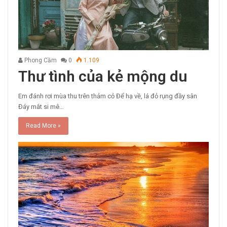
Phong Cầm
0
1.109
Thư tình của kẻ mộng du
Em đánh rơi mùa thu trên thảm cỏ Để hạ về, lá đỏ rụng đầy sân
Đáy mắt si mê…
Read More »