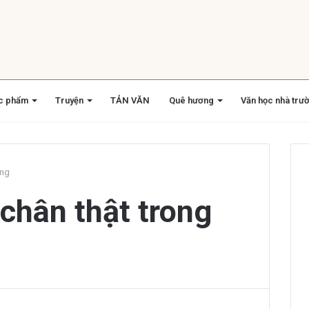
c phẩm
Truyện
TẢN VĂN
Quê hương
Văn học nhà trư
ống
 chân thật trong