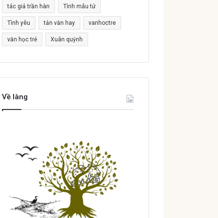
tác giả trần hàn
Tình mẫu tử
Tình yêu
tản văn hay
vanhoctre
văn học trẻ
Xuân quỳnh
Về làng