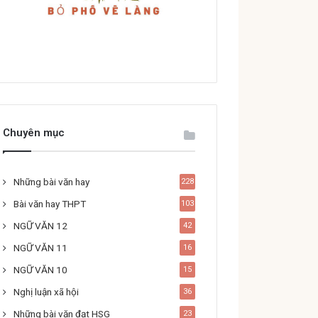
Chuyên mục
Những bài văn hay
228
Bài văn hay THPT
103
NGỮ VĂN 12
42
NGỮ VĂN 11
16
NGỮ VĂN 10
15
Nghị luận xã hội
36
Những bài văn đạt HSG
23