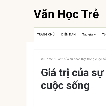
Văn Học Trẻ
TRANG CHỦ
DIỄN ĐÀN
Tác giả
Tá
Home
/
Giá trị của sự chân thật trong cuộc s
Giá trị của sự
cuộc sống