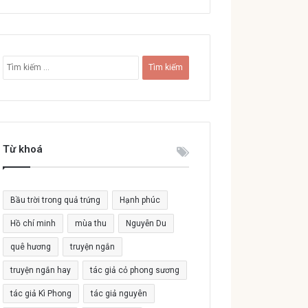
T
ì
m
k
i
ế
Từ khoá
m
c
h
o
Bầu trời trong quả trứng
Hạnh phúc
:
Hồ chí minh
mùa thu
Nguyễn Du
quê hương
truyện ngắn
truyện ngắn hay
tác giả cỏ phong sương
tác giả Kì Phong
tác giả nguyên