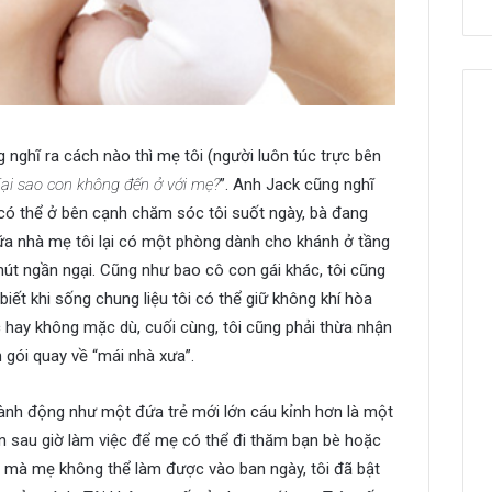
 nghĩ ra cách nào thì mẹ tôi (người luôn túc trực bên
ại sao con không đến ở với mẹ?
”. Anh Jack cũng nghĩ
 có thể ở bên cạnh chăm sóc tôi suốt ngày, bà đang
ữa nhà mẹ tôi lại có một phòng dành cho khánh ở tầng
chút ngần ngại. Cũng như bao cô con gái khác, tôi cũng
ết khi sống chung liệu tôi có thể giữ không khí hòa
c hay không mặc dù, cuối cùng, tôi cũng phải thừa nhận
n gói quay về “mái nhà xưa”.
hành động như một đứa trẻ mới lớn cáu kỉnh hơn là một
ến sau giờ làm việc để mẹ có thể đi thăm bạn bè hoặc
vặt mà mẹ không thể làm được vào ban ngày, tôi đã bật