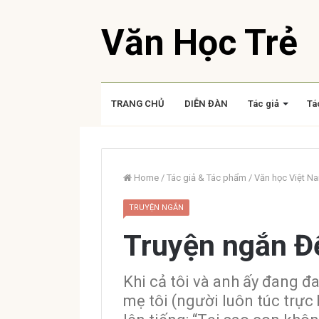
Văn Học Trẻ
TRANG CHỦ
DIỄN ĐÀN
Tác giả
Tá
Home
/
Tác giả & Tác phẩm
/
Văn học Việt N
TRUYỆN NGẮN
Truyện ngắn Đ
Khi cả tôi và anh ấy đang đ
mẹ tôi (người luôn túc trực 