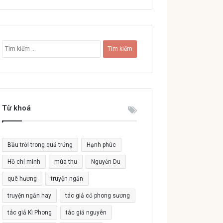
T
ì
m
k
i
ế
Từ khoá
m
c
h
o
Bầu trời trong quả trứng
Hạnh phúc
:
Hồ chí minh
mùa thu
Nguyễn Du
quê hương
truyện ngắn
truyện ngắn hay
tác giả cỏ phong sương
tác giả Kì Phong
tác giả nguyên