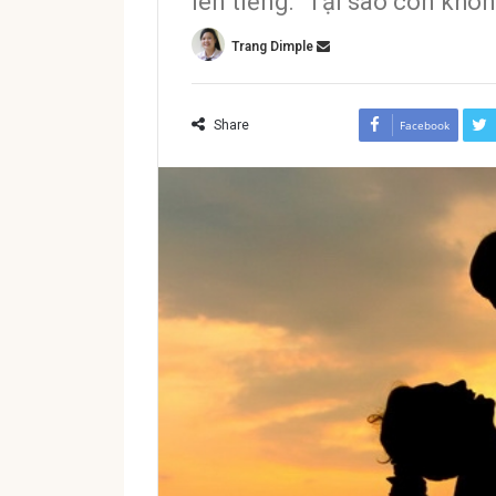
lên tiếng: “Tại sao con khô
Trang Dimple
Share
Facebook