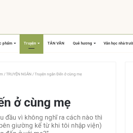
c phẩm
Truyện
TẢN VĂN
Quê hương
Văn học nhà trư
am
/
TRUYỆN NGẮN
/
Truyện ngắn Đến ở cùng mẹ
ến ở cùng mẹ
au đầu vì không nghĩ ra cách nào thì
bên giường kể từ khi tôi nhập viện)