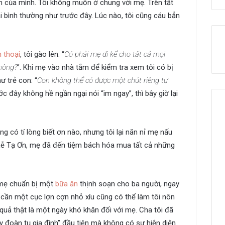
m của mình. Tôi không muốn ở chung với mẹ. Trên tất
ại bình thường như trước đây. Lúc nào, tôi cũng cáu bẳn
 thoại
, tôi gào lên: “
Có phải mẹ đi kể cho tất cả mọi
không?
”. Khi mẹ vào nhà tắm để kiểm tra xem tôi có bị
ư trẻ con: “
Con không thể có được một chút riêng tư
ớc đây không hề ngần ngại nói “im ngay”, thì bây giờ lại
g có tí lòng biết ơn nào, nhưng tôi lại năn nỉ mẹ nấu
Lễ Tạ Ơn, mẹ đã đến tiệm bách hóa mua tất cả những
 mẹ chuẩn bị một
bữa ăn
thịnh soạn cho ba người, ngay
cần một cục lợn cợn nhỏ xíu cũng có thể làm tôi nôn
quả thật là một ngày khó khăn đối với mẹ. Cha tôi đã
y đoàn tụ gia đình” đầu tiên mà không có sự hiện diện