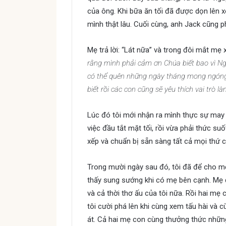
của ông. Khi bữa ăn tối đã được dọn lên x
mình thật lâu. Cuối cùng, anh Jack cũng phả
Mẹ trả lời: “Lát nữa” và trong đôi mắt mẹ 
rằng mình phải cảm ơn Chúa biết bao vì N
có thể quên những ngày tháng mong ngóng 
biết rồi các con cũng sẽ yêu thích vai trò
Lúc đó tôi mới nhận ra mình thực sự may 
việc đầu tắt mặt tối, rồi vừa phải thức su
xếp và chuẩn bị sẵn sàng tất cả mọi thứ c
Trong mười ngày sau đó, tôi đã để cho m
thấy sung sướng khi có mẹ bên cạnh. Mẹ 
và cả thời thơ ấu của tôi nữa. Rồi hai mẹ
tôi cười phá lên khi cùng xem tấu hài và
át. Cả hai mẹ con cùng thưởng thức những