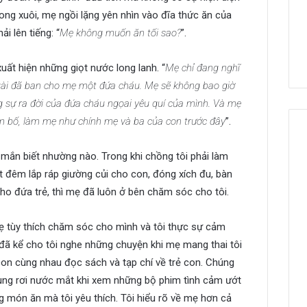
ong xuôi, mẹ ngồi lặng yên nhìn vào đĩa thức ăn của
i lên tiếng: “
Mẹ không muốn ăn tối sao?
”.
xuất hiện những giọt nước long lanh. “
Mẹ chỉ đang nghĩ
gài đã ban cho mẹ một đứa cháu. Mẹ sẽ không bao giờ
sự ra đời của đứa cháu ngọai yêu quí của mình. Và mẹ
 làm bố, làm mẹ như chính mẹ và ba của con trước đây
”.
mắn biết nhường nào. Trong khi chồng tôi phải làm
ốt đêm lắp ráp giường củi cho con, đóng xích đu, bàn
ho đứa trẻ, thì mẹ đã luôn ở bên chăm sóc cho tôi.
ẹ tùy thích chăm sóc cho mình và tôi thực sự cảm
đã kể cho tôi nghe những chuyện khi mẹ mang thai tôi
 con cùng nhau đọc sách và tạp chí về trẻ con. Chúng
 cùng rơi nước mắt khi xem những bộ phim tình cảm ướt
 món ăn mà tôi yêu thích. Tôi hiểu rõ về mẹ hơn cả