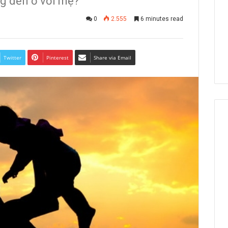
ng đến ở với mẹ?”
0
2.555
6 minutes read
Twitter
Pinterest
Share via Email