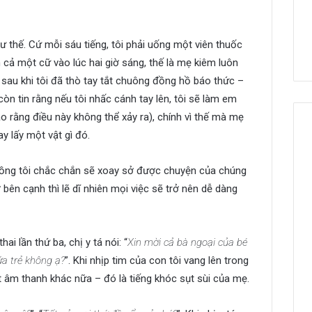
 thế. Cứ mỗi sáu tiếng, tôi phải uống một viên thuốc
cả một cữ vào lúc hai giờ sáng, thế là mẹ kiêm luôn
 sau khi tôi đã thò tay tắt chuông đồng hồ báo thức –
còn tin rằng nếu tôi nhấc cánh tay lên, tôi sẽ làm em
o rằng điều này không thể xảy ra), chính vì thế mà mẹ
ay lấy một vật gì đó.
 chồng tôi chắc chắn sẽ xoay sở được chuyện của chúng
bên cạnh thì lẽ dĩ nhiên mọi việc sẽ trở nên dễ dàng
ai lần thứ ba, chị y tá nói: “
Xin mời cả bà ngoại của bé
a trẻ không ạ?
”. Khi nhịp tim của con tôi vang lên trong
 âm thanh khác nữa – đó là tiếng khóc sụt sùi của mẹ.