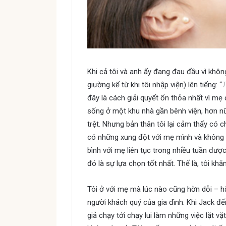
Khi cả tôi và anh ấy đang đau đầu vì không
giường kể từ khi tôi nhập viện) lên tiếng: “
T
đây là cách giải quyết ổn thỏa nhất vì mẹ
sống ở một khu nhà gần bênh viện, hơn n
trệt. Nhưng bản thân tôi lại cảm thấy có 
có những xung đột với mẹ mình và không bi
bình với mẹ liên tục trong nhiều tuần đượ
đó là sự lựa chọn tốt nhất. Thế là, tôi khă
Tôi ở với mẹ mà lúc nào cũng hờn dỗi – 
người khách quý của gia đình. Khi Jack đ
giả chạy tới chạy lui làm những việc lặt 