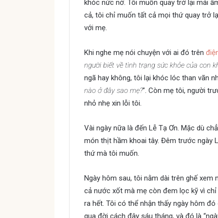
khóc nức nở. Tôi muốn quay trở lại mái ấ
cả, tôi chỉ muốn tất cả mọi thứ quay trở l
với mẹ.
Khi nghe mẹ nói chuyện với ai đó trên
điện
người biết về tình trạng sức khỏe của con 
ngã hay không, tôi lại khóc lóc than vãn nh
nào ở đây sao mẹ?
”. Còn mẹ tôi, người trư
nhỏ nhẹ xin lỗi tôi.
Vài ngày nữa là đến Lễ Tạ Ơn. Mặc dù chẳn
món thịt hầm khoai tây. Đêm trước ngày 
thứ mà tôi muốn.
Ngày hôm sau, tôi nằm dài trên ghế xem
cả nước xốt mà mẹ còn đem lọc kỹ vì chỉ 
ra hết. Tôi có thể nhận thấy ngày hôm đó 
qua đời cách đây sáu tháng, và đó là “ngà