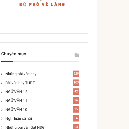
Chuyên mục
Những bài văn hay
228
Bài văn hay THPT
103
NGỮ VĂN 12
42
NGỮ VĂN 11
16
NGỮ VĂN 10
15
Nghị luận xã hội
36
Những bài văn đạt HSG
23