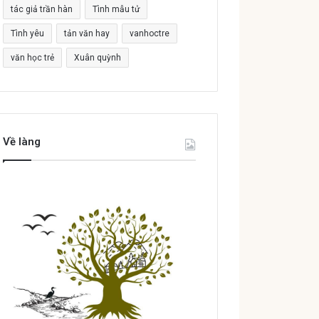
tác giả trần hàn
Tình mẫu tử
Tình yêu
tản văn hay
vanhoctre
văn học trẻ
Xuân quỳnh
Về làng