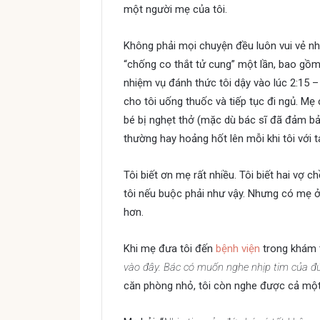
một người mẹ của tôi.
Không phải mọi chuyện đều luôn vui vẻ như
“chống co thắt tử cung” một lần, bao gồm 
nhiệm vụ đánh thức tôi dậy vào lúc 2:15 –
cho tôi uống thuốc và tiếp tục đi ngủ. Mẹ 
bé bị nghẹt thở (mặc dù bác sĩ đã đảm bả
thường hay hoảng hốt lên mỗi khi tôi với t
Tôi biết ơn mẹ rất nhiều. Tôi biết hai vợ
tôi nếu buộc phải như vậy. Nhưng có mẹ ở 
hơn.
Khi mẹ đưa tôi đến
bệnh viện
trong khám th
vào đây. Bác có muốn nghe nhịp tim của đứ
căn phòng nhỏ, tôi còn nghe được cả một